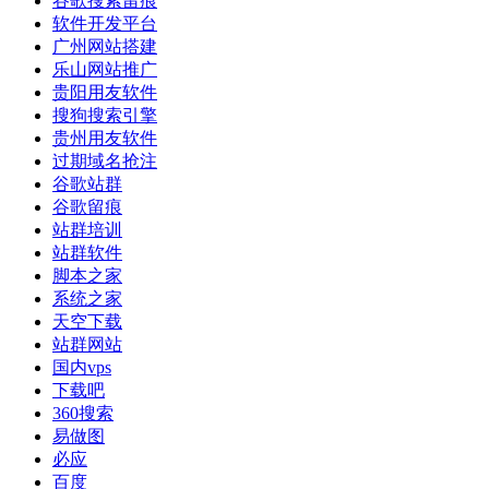
谷歌搜索留痕
软件开发平台
广州网站搭建
乐山网站推广
贵阳用友软件
搜狗搜索引擎
贵州用友软件
过期域名抢注
谷歌站群
谷歌留痕
站群培训
站群软件
脚本之家
系统之家
天空下载
站群网站
国内vps
下载吧
360搜索
易做图
必应
百度