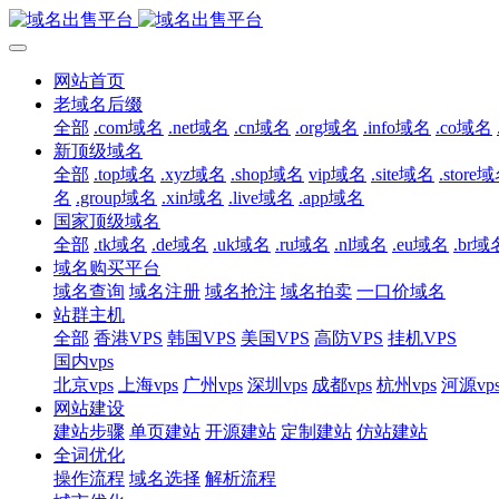
网站首页
老域名后缀
全部
.com域名
.net域名
.cn域名
.org域名
.info域名
.co域名
新顶级域名
全部
.top域名
.xyz域名
.shop域名
vip域名
.site域名
.store
名
.group域名
.xin域名
.live域名
.app域名
国家顶级域名
全部
.tk域名
.de域名
.uk域名
.ru域名
.nl域名
.eu域名
.br域
域名购买平台
域名查询
域名注册
域名抢注
域名拍卖
一口价域名
站群主机
全部
香港VPS
韩国VPS
美国VPS
高防VPS
挂机VPS
国内vps
北京vps
上海vps
广州vps
深圳vps
成都vps
杭州vps
河源vp
网站建设
建站步骤
单页建站
开源建站
定制建站
仿站建站
全词优化
操作流程
域名选择
解析流程